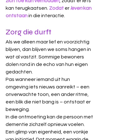
zich toe kan verhouden
, zodat er iets 
kan terugkaatsen. 
Zodat
er
leven
 kan 
ontstaan
 in die interactie. 
Zorg die durft
Als we alleen maar lief en voorzichtig 
blijven, dan blijven we soms hangen in 
wat al vastzit. Sommige bewoners 
dolen rond in de echo van hun eigen 
gedachten. 
Pas wanneer iemand uit hun 
omgeving iets nieuws aanreikt – een 
onverwachte toon, een ander ritme, 
een blik die niet bang is – ontstaat er 
beweging.
In die ontmoeting kan de persoon met 
dementie zichzelf opnieuw voelen. 
Een glimp van eigenheid, een vonkje 
van initiatief. Dat moment waarin de 