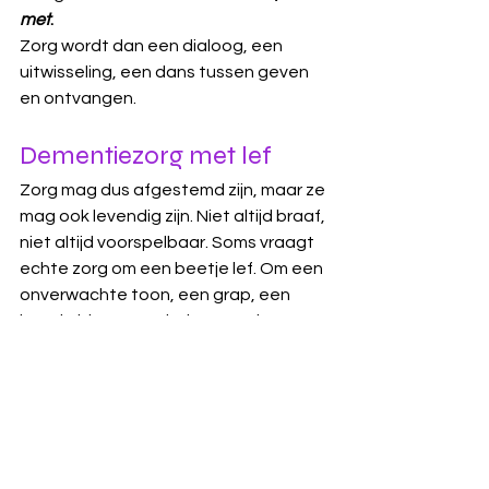
met
.
Zorg wordt dan een dialoog, een 
uitwisseling, een dans tussen geven 
en ontvangen.
Dementiezorg met lef
Zorg mag dus afgestemd zijn, maar ze 
mag ook levendig zijn. Niet altijd braaf, 
niet altijd voorspelbaar. Soms vraagt 
echte zorg om een beetje lef. Om een 
onverwachte toon, een grap, een 
beetje binnenste-buiten.
 Om
 het 
vertrouwen dat er altijd iets 
terugkomt – als we maar durven 
"uitzenden"
.
We zijn allemaal vleermuizen. En 
misschien is dat maar goed ook.